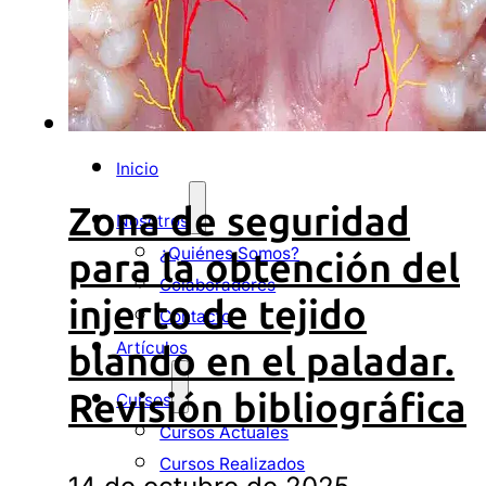
DESCARGAS
Inicio
Zona de seguridad
Nosotros
¿Quiénes Somos?
para la obtención del
Colaboradores
injerto de tejido
Contacto
Artículos
blando en el paladar.
Revisión bibliográfica
Cursos
Cursos Actuales
Cursos Realizados