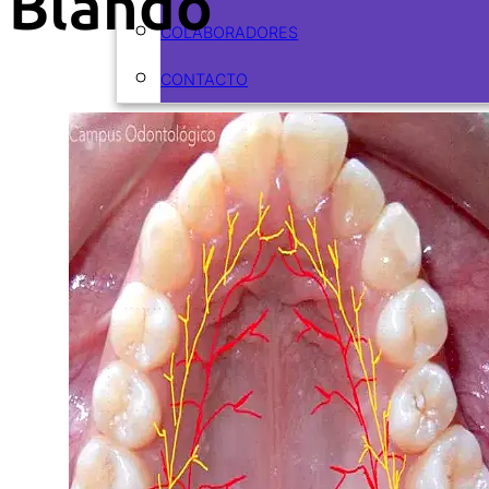
Blando
COLABORADORES
CONTACTO
ARTÍCULOS
CURSOS
CURSOS ACTUALES
CURSOS REALIZADOS
ODONTOFLASH
RECURSOS
EBOOKS
PODCASTS
VIDEOS