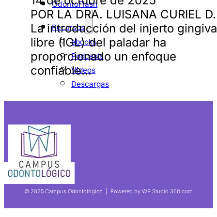
14 de octubre de 2025
OdontoFlash
POR LA DRA. LUISANA CURIEL D
La introducción del injerto gingiva
Recursos
libre (IGL) del paladar ha
ebooks
proporcionado un enfoque
Podcasts
confiable…
Videos
Descargas
© 2025 Campus Odontológico | Powered by WP Studio 360.com