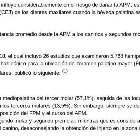
 influye considerablemente en el riesgo de dañar la APM, e
CEJ) de los dientes maxilares cuando la bóveda palatina e
istancia promedio desde la APM a los caninos y segundos mo
18, el cual incluyó 26 estudios que examinaron 5.768 hemip
az cónico para la ubicación del foramen palatino mayor (F
(1)
ares, publicó lo siguiente:
mediopalatina del tercer molar (57,1%), seguida de las loc
 a los terceros molares (13,5%). Sin embargo, siempre se deb
la posición del FPM y el curso del APM.
egundo molar y segundo premolar, mientras que es consider
canino, desaconsejando la obtención de injerto en la zona a