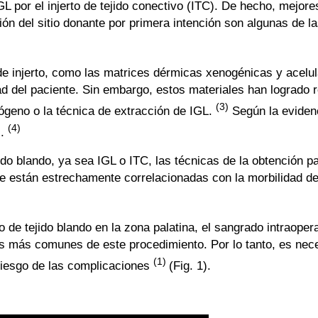
GL por el injerto de tejido conectivo (ITC). De hecho, mejore
ción del sitio donante por primera intención son algunas de l
 de injerto, como las matrices dérmicas xenogénicas y acelul
dad del paciente. Sin embargo, estos materiales han logrado 
(3)
ógeno o la técnica de extracción de IGL.
Según la evidenc
(4)
G.
ido blando, ya sea IGL o ITC, las técnicas de la obtención pa
e están estrechamente correlacionadas con la morbilidad del
 de tejido blando en la zona palatina, el sangrado intraopera
s más comunes de este procedimiento. Por lo tanto, es nec
(1)
 riesgo de las complicaciones
(Fig. 1).