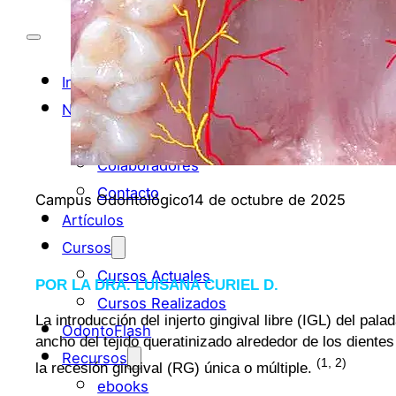
Inicio
Nosotros
¿Quiénes Somos?
Colaboradores
Contacto
Campus Odontológico
14 de octubre de 2025
Artículos
Cursos
Cursos Actuales
POR LA DRA. LUISANA CURIEL D.
Cursos Realizados
La introducción del injerto gingival libre (IGL) del pa
OdontoFlash
ancho del tejido queratinizado alrededor de los dientes 
Recursos
(1, 2)
la recesión gingival (RG) única o múltiple.
ebooks