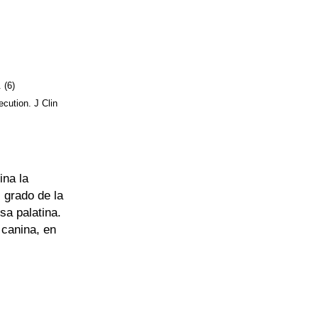
 (6)
ecution. J Clin
ina la
l grado de la
sa palatina.
 canina, en