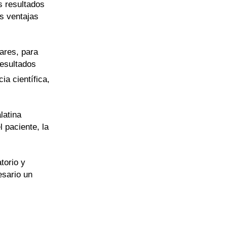
s resultados
as ventajas
ares, para
resultados
ia científica,
latina
 paciente, la
torio y
esario un