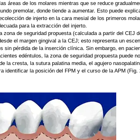
las áreas de los molares mientras que se reduce gradualment
egundo premolar, donde tiende a aumentar. Esto puede explic
recolección de injerto en la cara mesial de los primeros mola
cuada para la extracción del injerto.
la zona de seguridad propuesta (calculada a partir del CEJ d
esde el margen gingival a la CEJ; esto representa un escen
s sin pérdida de la inserción clínica. Sin embargo, en pacie
pacientes edéntulos, la zona de seguridad propuesta puede no
e la cresta, la sutura palatina media, el agujero nasopalatin
ra identificar la posición del FPM y el curso de la APM (Fig. 