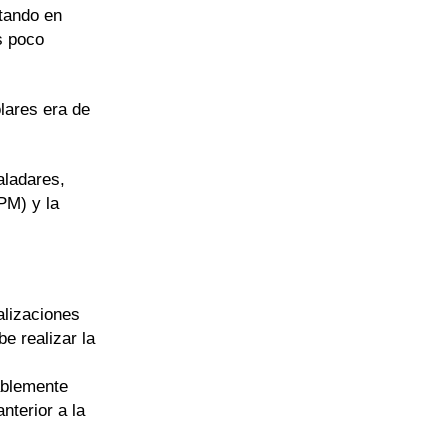
stando en
s poco
lares era de
aladares,
PM) y la
alizaciones
e realizar la
ablemente
nterior a la