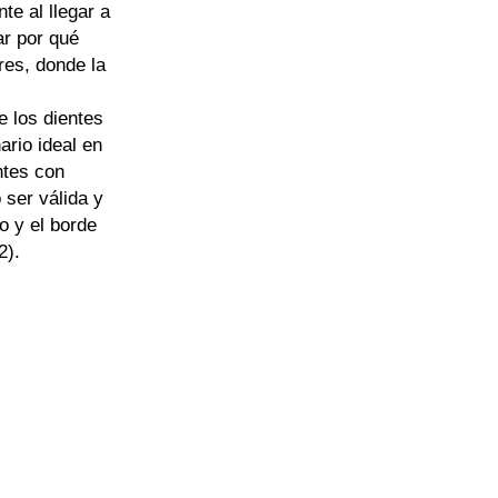
e al llegar a
ar por qué
res, donde la
e los dientes
ario ideal en
ntes con
 ser válida y
o y el borde
2).