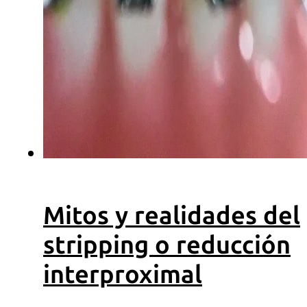
OdontoFlash
Recursos
ebooks
Podcasts
Videos
Descargas
Mitos y realidades del
stripping o reducción
interproximal