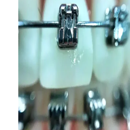
DESCARGAS
Inicio
Nosotros
¿Quiénes Somos?
Colaboradores
Contacto
Artículos
Cursos
Cursos Actuales
Cursos Realizados