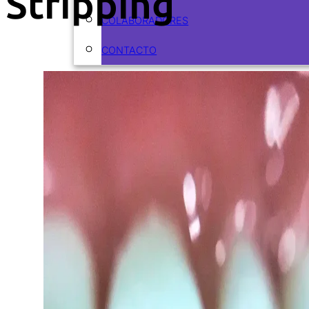
Stripping
COLABORADORES
CONTACTO
ARTÍCULOS
CURSOS
CURSOS ACTUALES
CURSOS REALIZADOS
ODONTOFLASH
RECURSOS
EBOOKS
PODCASTS
VIDEOS