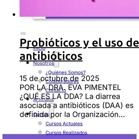
DESCARGAS
Probióticos y el uso d
Inicio
antibióticos
Nosotros
¿Quiénes Somos?
15 de octubre de 2025
Colaboradores
POR LA DRA. EVA PIMENTEL
Contacto
¿QUÉ ES LA DDA? La diarrea
Artículos
asociada a antibióticos (DAA) es
definida por la Organización…
Cursos
Cursos Actuales
Cursos Realizados