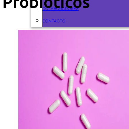
Probioticos
COLABORADORES
CONTACTO
ARTÍCULOS
CURSOS
CURSOS ACTUALES
CURSOS REALIZADOS
ODONTOFLASH
RECURSOS
EBOOKS
PODCASTS
VIDEOS