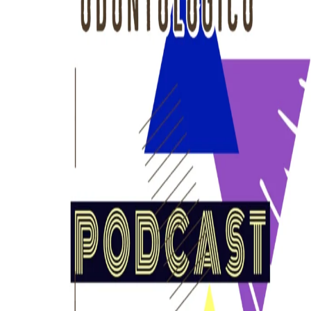
DESCARGAS
Inicio
Nosotros
¿Quiénes Somos?
Colaboradores
Contacto
Artículos
Cursos
Cursos Actuales
Cursos Realizados