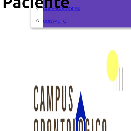
Paciente
COLABORADORES
CONTACTO
ARTÍCULOS
CURSOS
CURSOS ACTUALES
CURSOS REALIZADOS
ODONTOFLASH
RECURSOS
EBOOKS
PODCASTS
VIDEOS