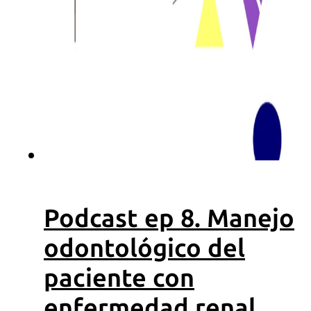
OdontoFlash
Recursos
ebooks
Podcasts
Videos
Descargas
Podcast ep 8. Manejo
odontológico del
paciente con
enfermedad renal