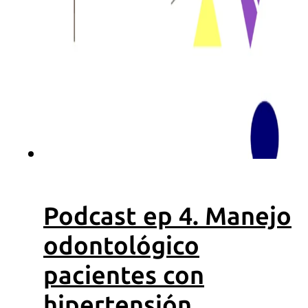
OdontoFlash
Recursos
ebooks
Podcasts
Videos
Descargas
Podcast ep 4. Manejo
odontológico
pacientes con
hipertensión