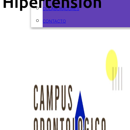
Hipertension
COLABORADORES
CONTACTO
ARTÍCULOS
CURSOS
CURSOS ACTUALES
CURSOS REALIZADOS
ODONTOFLASH
RECURSOS
EBOOKS
PODCASTS
VIDEOS