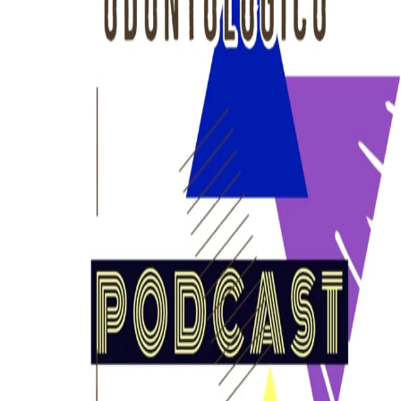
DESCARGAS
Inicio
Nosotros
¿Quiénes Somos?
Colaboradores
Contacto
Artículos
Cursos
Cursos Actuales
Cursos Realizados