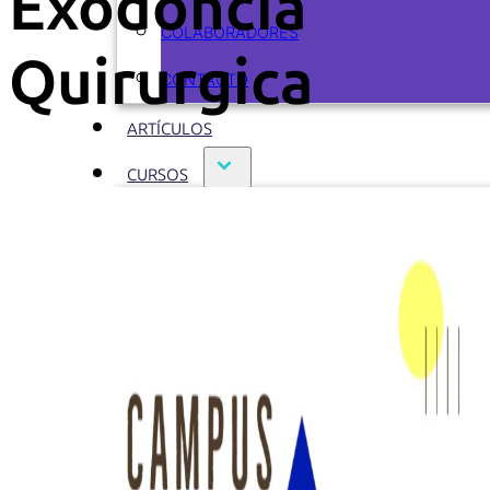
Exodoncia
COLABORADORES
Quirurgica
CONTACTO
ARTÍCULOS
CURSOS
CURSOS ACTUALES
CURSOS REALIZADOS
ODONTOFLASH
RECURSOS
EBOOKS
PODCASTS
VIDEOS