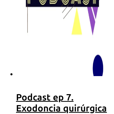
OdontoFlash
Recursos
ebooks
Podcasts
Videos
Descargas
Podcast ep 7.
Exodoncia quirúrgica