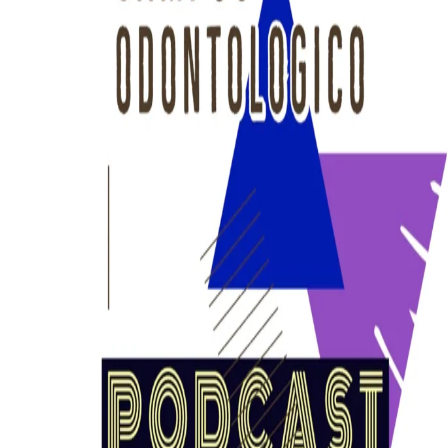
DESCARGAS
Inicio
Nosotros
¿Quiénes Somos?
Colaboradores
Contacto
Artículos
Cursos
Cursos Actuales
Cursos Realizados