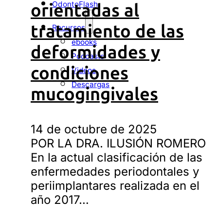
OdontoFlash
orientadas al
tratamiento de las
Recursos
ebooks
deformidades y
Podcasts
condiciones
Videos
Descargas
mucogingivales
14 de octubre de 2025
POR LA DRA. ILUSIÓN ROMERO
En la actual clasificación de las
enfermedades periodontales y
periimplantares realizada en el
año 2017…