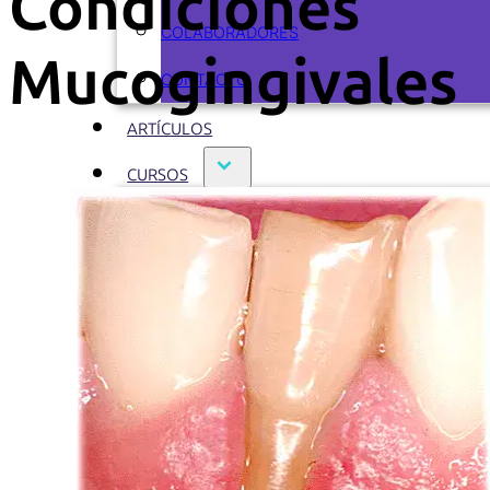
Condiciones
COLABORADORES
Mucogingivales
CONTACTO
ARTÍCULOS
CURSOS
CURSOS ACTUALES
CURSOS REALIZADOS
ODONTOFLASH
RECURSOS
EBOOKS
PODCASTS
VIDEOS