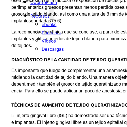
ósea y recesión de la mucosa o exposición de roscas (3)
OdontoFlash
periimplantarios gruesos presentan menos pérdida ósea 
grosor de tejido blando, así como una altura de 3 mm de te
Recursos
implantosoportadas (5,6).
ebooks
La recomendación clínica que se concluye, a partir de esto
Podcasts
implantes y utilizar injertos de tejido blando para minim
Videos
de tejidos.
Descargas
DIAGNÓSTICO DE LA CANTIDAD DE TEJIDO QUERAT
Es importante que luego de complementar una anamnesis ex
midiendo la cantidad de tejido blando. Una manera objeti
deberá medir también el grosor de tejido queratinizado med
encía. Para ello se puede aplicar un poco de anestesia en
TÉCNICAS DE AUMENTO DE TEJIDO QUERATINIZAD
El injerto gingival libre (IGL) ha demostrado ser una técn
e implantes. El injerto gingival libre es un tejido epitel