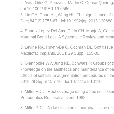
2. Avila-Ortiz G, Gonzalez-Martin O, Couso-Queirug
doi:10.1002/JPER.19-0566
3. Lin GH, Chan HL, Wang HL. The significance of ke
Dec; 84(12):1755-67. doi:10.1902/jop.2013.120688
4. Suárez López Del Amo F, Lin GH, Monje A, Galind
Marginal Bone Loss: A Systematic Review and Meta-A
5. Levine RA, Huynh-Ba G, Cochran DL. Soft tissue a
Maxillofac Implants. 2014; 29 Suppl: 155-85.
6. Giannobile WV, Jung RE, Schwarz F; Groups of 
knowledge on the aesthetics and maintenance of per
Effects of soft tissue augmentation procedures on th
2018;29 Suppl 15:7-10. doi:10.1111/clr.13110.
7. Miller PD Jr. Root coverage using a free soft tissue
Periodontics Restorative Dent. 1982.
8. Miller PD Jr. A classification of marginal tissue r