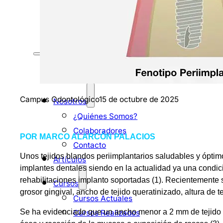
DESCARGAS
Inicio
Campus Odontológico
15 de octubre de 2025
Nosotros
¿Quiénes Somos?
Colaboradores
POR MARCO ALARCÓN PALACIOS
Contacto
Unos tejidos blandos periimplantarios saludables y óptimo
Artículos
implantes dentales siendo en la actualidad ya una condici
rehabilitaciones implanto soportadas (1). Recientemente s
Cursos
grosor gingival, ancho de tejido queratinizado, altura de t
Cursos Actuales
Se ha evidenciado que un ancho menor a 2 mm de tejido 
Cursos Realizados