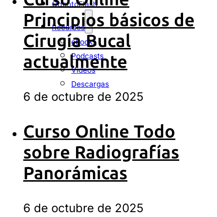
OdontoFlash
Principios básicos de
Recursos
Cirugía Bucal
ebooks
Podcasts
actualmente
Videos
Descargas
6 de octubre de 2025
Curso Online Todo
sobre Radiografías
Panorámicas
6 de octubre de 2025