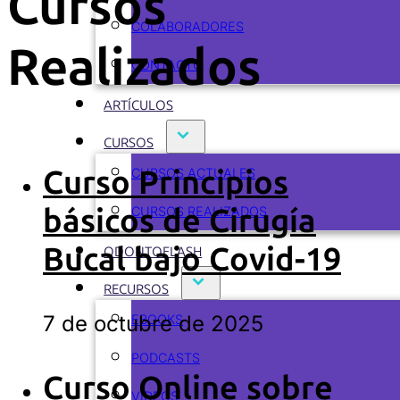
Cursos
COLABORADORES
Realizados
CONTACTO
ARTÍCULOS
CURSOS
Curso Principios
CURSOS ACTUALES
básicos de Cirugía
CURSOS REALIZADOS
Bucal bajo Covid-19
ODONTOFLASH
RECURSOS
7 de octubre de 2025
EBOOKS
PODCASTS
Curso Online sobre
VIDEOS