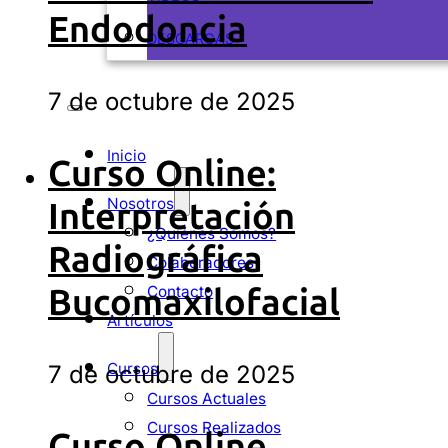
Endodoncia
DESCARGAS
7 de octubre de 2025
Inicio
Curso Online:
Nosotros
Interpretación
¿Quiénes Somos?
Radiográfica
Colaboradores
Bucomaxilofacial
Contacto
Artículos
Cursos
7 de octubre de 2025
Cursos Actuales
Cursos Realizados
Curso Online